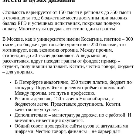
Стоимость варьируется от 150 тысяч в регионах до 350 тысяч
в столицах за год; бюджетные места доступны при высоких
баллах ЕГЭ и успешных испытаниях, покрывая полную
оплату. Многие вузы предлагают стипендии и гранты.
В Москве, как в университете имени Косыгина, платное – 300
тысяч, но бюджет для топ-абитуриентов с 250 баллами; это
мотивирует, ведь экономия огромна. Между прочим,
стипендии до 20 тысяч добавляют. А ведь многие,
рассчитывая, вдруг находят гранты от фондов; пример –
студент, получивший за талант. Кстати, честно говоря, бюджет
– для упорных.
В Петербурге аналогично, 250 тысяч платно, бюджет по
конкурсу. Подумайте о целевом приёме от компаний.
Между прочим, это путь в профессию.
Регионы дешевле, 150 тысяч в Новосибирске, с
бюджетом легче. Представьте доступность. Кстати,
качество не уступает.
Дополнительно – магистратура дороже, но с работой. И
внезапно, инвестиция окупается.
Общий совет: проверяйте сайты вузов за актуальными
цифрами. Честно говоря, финансы – не барьер для