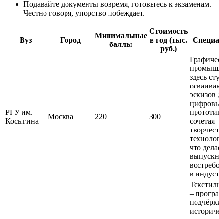
Подавайте документы вовремя, готовьтесь к экзаменам.
Честно говоря, упорство побеждает.
Стоимость
Минимальные
Вуз
Город
в год (тыс.
Специа
баллы
руб.)
Графиче
промыш
здесь ст
осваива
эскизов 
цифров
РГУ им.
прототи
Москва
220
300
Косыгина
сочетая
творчест
техноло
что дела
выпускн
востреб
в индуст
Текстил
– прогр
подчёрк
историч