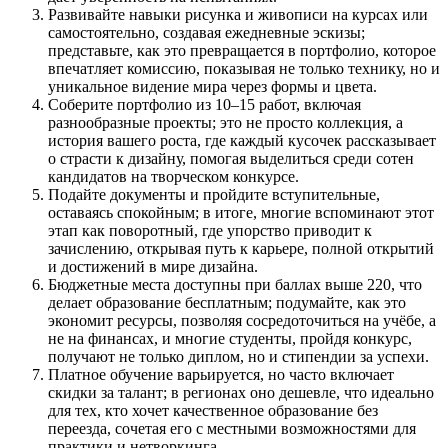
Развивайте навыки рисунка и живописи на курсах или
самостоятельно, создавая ежедневные эскизы;
представьте, как это превращается в портфолио, которое
впечатляет комиссию, показывая не только технику, но и
уникальное видение мира через формы и цвета.
Соберите портфолио из 10–15 работ, включая
разнообразные проекты; это не просто коллекция, а
история вашего роста, где каждый кусочек рассказывает
о страсти к дизайну, помогая выделиться среди сотен
кандидатов на творческом конкурсе.
Подайте документы и пройдите вступительные,
оставаясь спокойным; в итоге, многие вспоминают этот
этап как поворотный, где упорство приводит к
зачислению, открывая путь к карьере, полной открытий
и достижений в мире дизайна.
Бюджетные места доступны при баллах выше 220, что
делает образование бесплатным; подумайте, как это
экономит ресурсы, позволяя сосредоточиться на учёбе, а
не на финансах, и многие студенты, пройдя конкурс,
получают не только диплом, но и стипендии за успехи.
Платное обучение варьируется, но часто включает
скидки за талант; в регионах оно дешевле, что идеально
для тех, кто хочет качественное образование без
переезда, сочетая его с местными возможностями для
практики и нетворкинга.