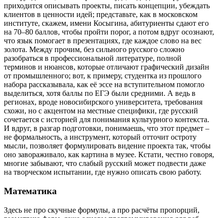
приходится описывать проекты, писать концепции, убеждать
клиентов в ценности идей; представьте, как в московском
институте, скажем, имени Косыгина, абитуриенты сдают его
на 70–80 баллов, чтобы пройти порог, а потом вдруг осознают,
что язык помогает в презентациях, где каждое слово на вес
золота. Между прочим, без сильного русского сложно
разобраться в профессиональной литературе, полной
терминов и нюансов, которые отличают графический дизайн
от промышленного; вот, к примеру, студентка из прошлого
набора рассказывала, как её эссе на вступительном помогло
выделиться, хотя баллы по ЕГЭ были средними. А ведь в
регионах, вроде новосибирского университета, требования
схожи, но с акцентом на местные специфики, где русский
сочетается с историей для понимания культурного контекста.
И вдруг, в разгар подготовки, понимаешь, что этот предмет –
не формальность, а инструмент, который отточит остроту
мысли, позволяет формулировать видение проекта так, чтобы
оно завораживало, как картина в музее. Кстати, честно говоря,
многие забывают, что слабый русский может подвести даже
на творческом испытании, где нужно описать свою работу.
Математика
Здесь не про скучные формулы, а про расчёты пропорций,