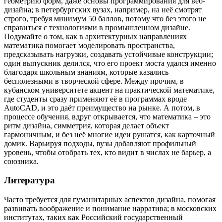
геометрию форм, даже основы программирования для веб-
дизайна; в петербургских вузах, например, на неё смотрят
строго, требуя минимум 50 баллов, потому что без этого не
справиться с технологиями в промышленном дизайне.
Подумайте о том, как в архитектурных направлениях
математика помогает моделировать пространства,
предсказывать нагрузки, создавать устойчивые конструкции;
один выпускник делился, что его проект моста удался именно
благодаря школьным знаниям, которые казались
бесполезными в творческой сфере. Между прочим, в
кубанском университете акцент на практической математике,
где студенты сразу применяют её в программах вроде
AutoCAD, и это даёт преимущество на рынке. А потом, в
процессе обучения, вдруг открывается, что математика – это
ритм дизайна, симметрия, которая делает объект
гармоничным, и без неё многие идеи рушатся, как карточный
домик. Варьируя подходы, вузы добавляют профильный
уровень, чтобы отобрать тех, кто видит в числах не барьер, а
союзника.
Литература
Часто требуется для гуманитарных аспектов дизайна, помогая
развивать воображение и понимание нарратива; в московских
институтах, таких как Российский государственный