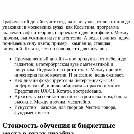
Графический дизайн учит создавать визуалы, от логотипов до
упаковки; в московских вузах, как Косыгина, программа
включает софт и теорию, с проектами для портфолио. Между
прочим, выпускники идут в агентства. А ведь, начиная, вдруг
понимаешь силу цвета; пример – кампания, ставшая
вирусной. Кстати, честно говоря, это для визуалов.
Промышленный дизайн – про продукты, от мебели до
гаджетов; в петербургском вузе с математикой и
рисунком. Подумайте о прототипах. Между прочим,
инженерия плюс креатив. И внезапно, вещь оживает.
Веб-дизайн фокусируется на интерфейсах; ЕГЭ с
информатикой, в новосибирском – практики много.
Представьте UX/UI. Кстати, востребовано.
Архитектура сочетает дизайн с строительством; баллы
высокие. Между прочим, масштабно.
Искусство – базовое, для творцов. Честно говоря,
фундамент всего.
Стоимость обучения и бюджетные
места в вузах дизайна