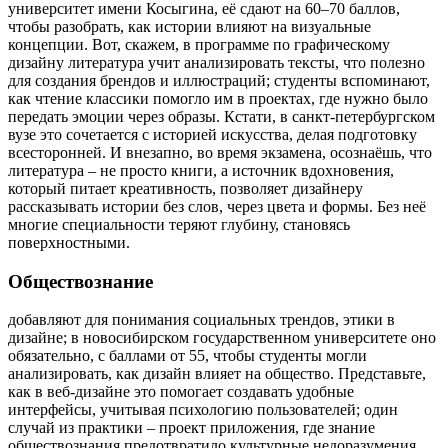
университет имени Косыгина, её сдают на 60–70 баллов,
чтобы разобрать, как истории влияют на визуальные
концепции. Вот, скажем, в программе по графическому
дизайну литература учит анализировать тексты, что полезно
для создания брендов и иллюстраций; студенты вспоминают,
как чтение классики помогло им в проектах, где нужно было
передать эмоции через образы. Кстати, в санкт-петербургском
вузе это сочетается с историей искусства, делая подготовку
всесторонней. И внезапно, во время экзамена, осознаёшь, что
литература – не просто книги, а источник вдохновения,
который питает креативность, позволяет дизайнеру
рассказывать истории без слов, через цвета и формы. Без неё
многие специальности теряют глубину, становясь
поверхностными.
Обществознание
добавляют для понимания социальных трендов, этики в
дизайне; в новосибирском государственном университете оно
обязательно, с баллами от 55, чтобы студенты могли
анализировать, как дизайн влияет на общество. Представьте,
как в веб-дизайне это помогает создавать удобные
интерфейсы, учитывая психологию пользователей; один
случай из практики – проект приложения, где знание
обществознания предотвратило культурные недоразумения.