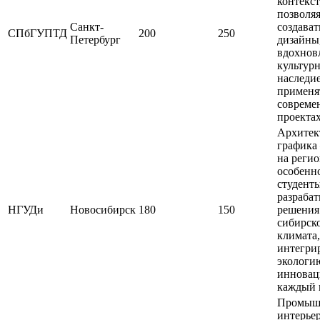
контекст
позволя
Санкт-
создават
СПбГУПТД
200
250
Петербург
дизайны
вдохнов
культур
наследие
применя
совреме
проектах
Архитек
графика
на реги
особенно
студент
разраба
НГУДи
Новосибирск
180
150
решения
сибирск
климата,
интегри
экологи
инновац
каждый 
Промыш
интерьер