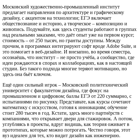
Московский художественно-промышленный институт
предлагает направления по архитектуре и графическому
дизайну, с акцентом на технологии; ЕГЭ включает
обществознание и историю, а творческое – композицию и
живопись. Подумайте, как здесь студенты работают в группах
над реальными заказами, что даёт опыт уже на первом курсе;
стоимость – от 250 тысяч, но гранты доступны. Между
прочим, в программах интегрируют софт вроде Adobe Suite, и
это помогает в веб-дизайне. И внезапно, во время семестра,
осознаёшь, что институт – не просто учёба, а сообщество, где
идеи рождаются в спорах и коллаборациях, как в настоящей
студии. Без такого подхода многие теряют мотивацию, но
здесь она бьёт ключом.
Ещё один сильный игрок – Московский политехнический
университет с факультетом дизайна, где фокус на
промышленном и цифровом; баллы ЕГЭ от 220 суммарно, с
испытаниями по рисунку. Представьте, как курсы сочетают
математику с искусством, готовя к инновациям; обучение
стоит 280 тысяч в год. Кстати, здесь много партнёрств с
компаниями, что открывает двери для стажировок. А потом,
углубляясь в проекты, вдруг видишь, как теория оживает в
прототипах, которые можно потрогать. Честно говоря, этот
вуз идеален для тех, кто видит дизайн как инженерию.