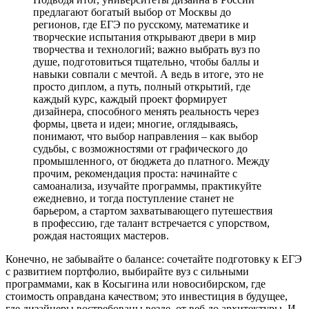
предлагают богатый выбор от Москвы до
регионов, где ЕГЭ по русскому, математике и
творческие испытания открывают двери в мир
творчества и технологий; важно выбрать вуз по
душе, подготовиться тщательно, чтобы баллы и
навыки совпали с мечтой. А ведь в итоге, это не
просто диплом, а путь, полный открытий, где
каждый курс, каждый проект формирует
дизайнера, способного менять реальность через
формы, цвета и идеи; многие, оглядываясь,
понимают, что выбор направления – как выбор
судьбы, с возможностями от графического до
промышленного, от бюджета до платного. Между
прочим, рекомендация проста: начинайте с
самоанализа, изучайте программы, практикуйте
ежедневно, и тогда поступление станет не
барьером, а стартом захватывающего путешествия
в профессию, где талант встречается с упорством,
рождая настоящих мастеров.
Конечно, не забывайте о балансе: сочетайте подготовку к ЕГЭ
с развитием портфолио, выбирайте вуз с сильными
программами, как в Косыгина или новосибирском, где
стоимость оправдана качеством; это инвестиция в будущее,
где дизайнеры востребованы везде, от веб до архитектуры. И