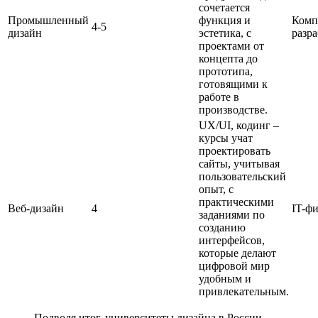
сочетается
Промышленный
функция и
Комп
4-5
дизайн
эстетика, с
разра
проектами от
концепта до
прототипа,
готовящими к
работе в
производстве.
UX/UI, кодинг –
курсы учат
проектировать
сайты, учитывая
пользовательский
опыт, с
практическими
Веб-дизайн
4
IT-ф
заданиями по
созданию
интерфейсов,
которые делают
цифровой мир
удобным и
привлекательным.
Подводя итог, университеты дизайна в России