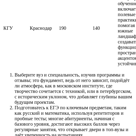
обучени
включае
полевые
практик
помогая
КГУ
Краснодар
190
140
южные
ландшаф
создават
функцио
простран
акценто
устойчив
Выберите вуз и специальность, изучив программы и
отзывы; это фундамент, ведь от него зависит, подойдёт
ли атмосфера, как в московском институте, где
творчество сочетается с техникой, или в петербургском,
с историческим уклоном, что добавляет глубины вашим
будущим проектам.
Подготовьтесь к ЕГЭ по ключевым предметам, таким
как русский и математика, используя репетиторов и
пробные тесты; многие абитуриенты, начиная с
базового уровня, достигают высоких баллов через
регулярные занятия, что открывает двери в топ-вузы и
даёт уверенность на испытаниях.