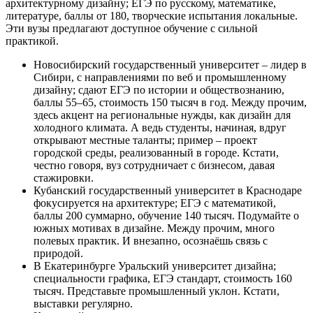
архитектурному дизайну; ЕГЭ по русскому, математике,
литературе, баллы от 180, творческие испытания локальные.
Эти вузы предлагают доступное обучение с сильной
практикой.
Новосибирский государственный университет – лидер в
Сибири, с направлениями по веб и промышленному
дизайну; сдают ЕГЭ по истории и обществознанию,
баллы 55–65, стоимость 150 тысяч в год. Между прочим,
здесь акцент на региональные нужды, как дизайн для
холодного климата. А ведь студенты, начиная, вдруг
открывают местные таланты; пример – проект
городской среды, реализованный в городе. Кстати,
честно говоря, вуз сотрудничает с бизнесом, давая
стажировки.
Кубанский государственный университет в Краснодаре
фокусируется на архитектуре; ЕГЭ с математикой,
баллы 200 суммарно, обучение 140 тысяч. Подумайте о
южных мотивах в дизайне. Между прочим, много
полевых практик. И внезапно, осознаёшь связь с
природой.
В Екатеринбурге Уральский университет дизайна;
специальности графика, ЕГЭ стандарт, стоимость 160
тысяч. Представьте промышленный уклон. Кстати,
выставки регулярно.