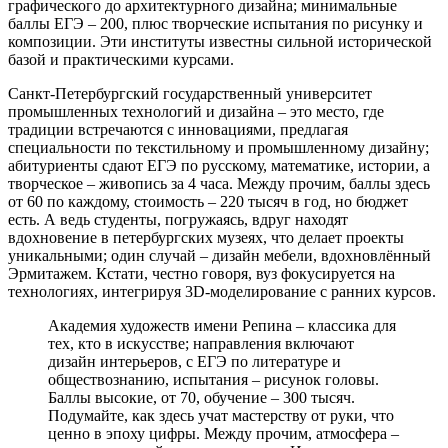
графического до архитектурного дизайна; минимальные
баллы ЕГЭ – 200, плюс творческие испытания по рисунку и
композиции. Эти институты известны сильной исторической
базой и практическими курсами.
Санкт-Петербургский государственный университет
промышленных технологий и дизайна – это место, где
традиции встречаются с инновациями, предлагая
специальности по текстильному и промышленному дизайну;
абитуриенты сдают ЕГЭ по русскому, математике, истории, а
творческое – живопись за 4 часа. Между прочим, баллы здесь
от 60 по каждому, стоимость – 220 тысяч в год, но бюджет
есть. А ведь студенты, погружаясь, вдруг находят
вдохновение в петербургских музеях, что делает проекты
уникальными; один случай – дизайн мебели, вдохновлённый
Эрмитажем. Кстати, честно говоря, вуз фокусируется на
технологиях, интегрируя 3D-моделирование с ранних курсов.
Академия художеств имени Репина – классика для
тех, кто в искусстве; направления включают
дизайн интерьеров, с ЕГЭ по литературе и
обществознанию, испытания – рисунок головы.
Баллы высокие, от 70, обучение – 300 тысяч.
Подумайте, как здесь учат мастерству от руки, что
ценно в эпоху цифры. Между прочим, атмосфера –