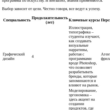
программы по искусству. И внезапно, знания применяются.
Выбор зависит от цели. Честно говоря, все ведут к успеху.
Продолжительность
Специальность
Ключевые курсы
Перс
(лет)
Иллюстрация,
типографика –
студенты изучают,
как создавать
визуальные
нарративы,
Графический
работая с
Аген
4
дизайн
программами
фрил
вроде Photoshop,
что позволяет
разрабатывать
бренды, которые
запоминаются и
влияют на рынок.
Моделирование,
эргономика –
здесь акцент на
создании
продуктов, где