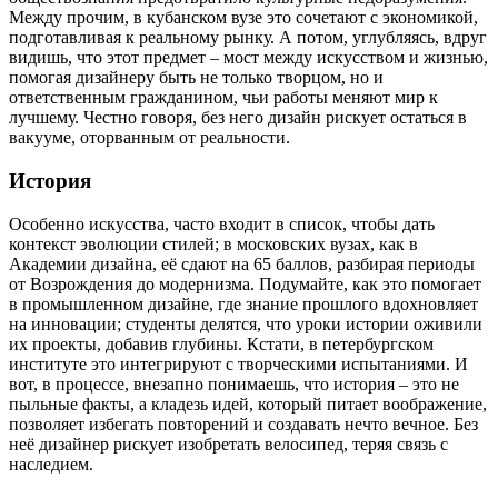
Между прочим, в кубанском вузе это сочетают с экономикой,
подготавливая к реальному рынку. А потом, углубляясь, вдруг
видишь, что этот предмет – мост между искусством и жизнью,
помогая дизайнеру быть не только творцом, но и
ответственным гражданином, чьи работы меняют мир к
лучшему. Честно говоря, без него дизайн рискует остаться в
вакууме, оторванным от реальности.
История
Особенно искусства, часто входит в список, чтобы дать
контекст эволюции стилей; в московских вузах, как в
Академии дизайна, её сдают на 65 баллов, разбирая периоды
от Возрождения до модернизма. Подумайте, как это помогает
в промышленном дизайне, где знание прошлого вдохновляет
на инновации; студенты делятся, что уроки истории оживили
их проекты, добавив глубины. Кстати, в петербургском
институте это интегрируют с творческими испытаниями. И
вот, в процессе, внезапно понимаешь, что история – это не
пыльные факты, а кладезь идей, который питает воображение,
позволяет избегать повторений и создавать нечто вечное. Без
неё дизайнер рискует изобретать велосипед, теряя связь с
наследием.